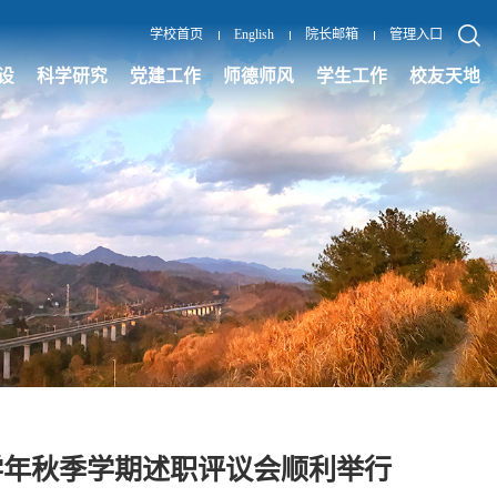
学校首页
English
院长邮箱
管理入口
设
科学研究
党建工作
师德师风
学生工作
校友天地
26学年秋季学期述职评议会顺利举行