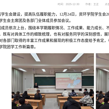
时间：2025-12-30
作者：王正
点
学生会建设，提高队伍履职能力，
12月24日，资环学院学生会
2
学生会主席团及各部门
全体
成员参加
会议
。
门
成员
依次上台，围绕本学期履职情况、工作成果、能力成长、
，既有对具体工作的细致梳理，也有对服务同学的深刻感悟，展
对各部门取得的
丰富
工作
成果
和
展现的
积极工作态度给予肯定，
学院团学工作新篇章。