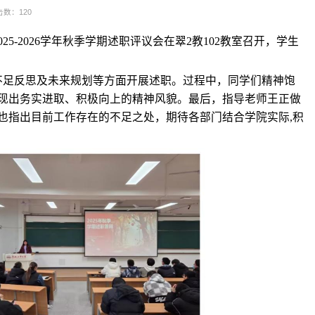
击数：
120
02
5
-202
6学年秋季学期述职评议会在翠2教102教室召开，学生
不足反思及未来规划等方面
开展述职
。过程中，
同学
们精神饱
现出务实进取、积极向上的精神
风貌。
最后，指导老师王正做
也指出目前工作存在的不足之处，期待各部门结合学院实际
,积