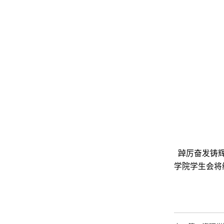
踔厉奋发铸辉
学院学生会将