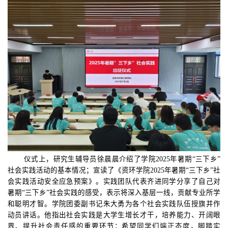
仪式上，
研究生辅导员徐晨晨
介绍了学院
202
5
年暑期
“三下乡”
社会实践活动的基本情况
；
宣读了《
资环
学院
202
5
年暑期
“三下乡”社
会实践活动安全应急预案》。实践团队代表
齐进
同学分享了自己对
暑期
“三下乡”社会实践的感受，表示将深入基层一线，贡献专业所学
和聪明才智。
学院团委副书记朱大勇为各个
社会实践
队伍授旗并作
动员
讲话
。
他
指出社会实践是
大学生增长才干，培养能力、开阔眼
界、提升社会责任感的
重要环节
；
希望同学们端正态度，脚踏实