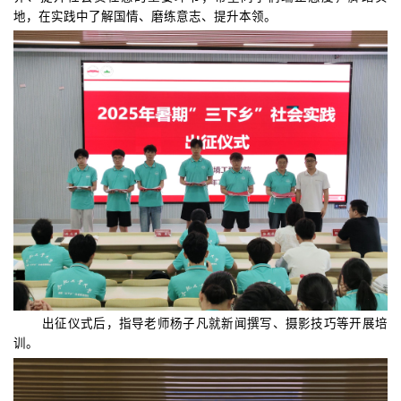
地，在
实践中了解国情
、
磨练意志、
提升本领
。
出征仪式后，指导老师杨子凡就新闻撰写、摄影技巧等开展培
训
。