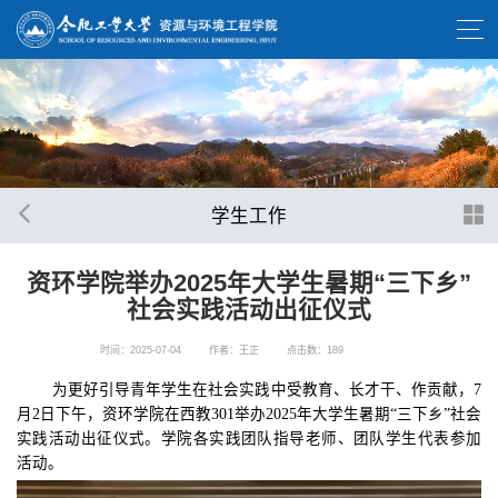
学生工作
资环学院举办2025年大学生暑期“三下乡”
社会实践活动出征仪式
时间：2025-07-04
作者：王正
点击数：
189
为更好
引导青年学生在社会实践中受教育、长才干、作贡献
，
7
月
2
日下午，
资环学院在
西教
301
举办
2025年大学生暑期“三下乡”社会
实践活动出征仪式。学院
各
实践团队指导老师、团队学生代表参加
活动。